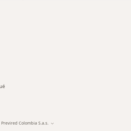
gué
des más tratadas
Previred Colombia S.a.s.
Cambiar de ciudad