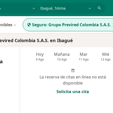
dad, enfermedad o nombre
p. ej. Bogotá
nibles
Seguro:
Grupo Previred Colombia S.A.S.
vired Colombia S.A.S. en Ibagué
Hoy
Mañana
Mar
Mié
9 Ago
10 Ago
11 Ago
12 Ago
ia
La reserva de citas en línea no está
disponible
Solicita una cita