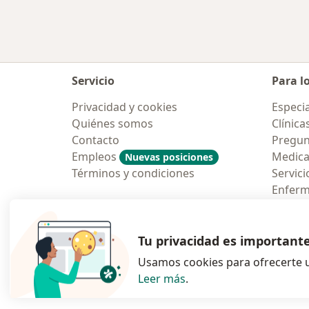
Servicio
Para l
Privacidad y cookies
Especia
Quiénes somos
Clínica
Contacto
Pregun
Empleos
Medic
Nuevas posiciones
Términos y condiciones
Servici
Enfer
Pregun
Aplicac
Tu privacidad es important
Usamos cookies para ofrecerte u
Leer más
.
se abre en una n
se abre 
s
Polska
,
Türkiye
,
España
,