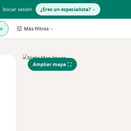
Iniciar sesión
¿Eres un especialista?
Más filtros
Jue
Vie
Sáb
Ampliar mapa
13 Ago
14 Ago
15 Ago