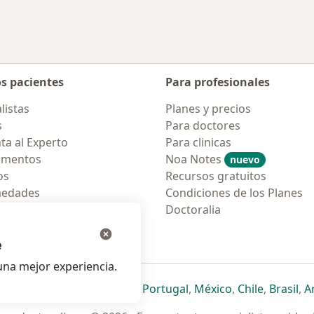
os pacientes
Para profesionales
listas
Planes y precios
s
Para doctores
ta al Experto
Para clinicas
amentos
Noa Notes
nuevo
os
Recursos gratuitos
medades
Condiciones de los Planes
tas Frecuentes
Doctoralia
ión para móvil
e
na mejor experiencia.
ueva pestaña
en una nueva pestaña
e abre en una nueva pestaña
se abre en una nueva pestaña
se abre en una nueva pestaña
se abre en una nueva pestaña
se abre en una nueva p
se abre en una
se abre e
se
Italia
,
Deutschland
,
Česko
,
Portugal
,
México
,
Chile
,
Brasil
,
A