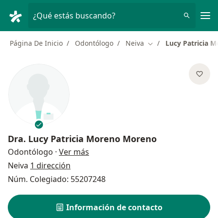
Men
¿Qué estás buscando?
Página De Inicio
Odontólogo
Neiva
Lucy Patricia 
Cambiar de ciudad
Dra.
Lucy Patricia Moreno Moreno
sobre las especializaciones
Odontólogo
·
Ver más
Neiva
1 dirección
Núm. Colegiado: 55207248
Información de contacto