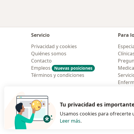
Servicio
Para l
Privacidad y cookies
Especia
Quiénes somos
Clínica
Contacto
Pregun
Empleos
Medic
Nuevas posiciones
Términos y condiciones
Servici
Enfer
Pregun
Aplicac
Tu privacidad es important
Usamos cookies para ofrecerte u
Leer más
.
se abre en una n
se abre 
s
Polska
,
Türkiye
,
España
,