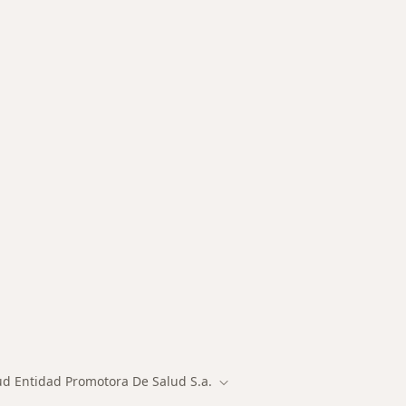
des más tratadas
ud Entidad Promotora De Salud S.a.
Cambiar de ciudad