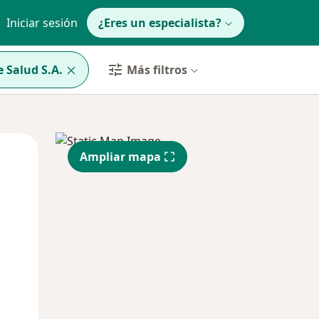
Iniciar sesión
¿Eres un especialista?
 Salud S.A.
Más filtros
Mar
Mié
Jue
Ampliar mapa
11 Ago
12 Ago
13 Ago