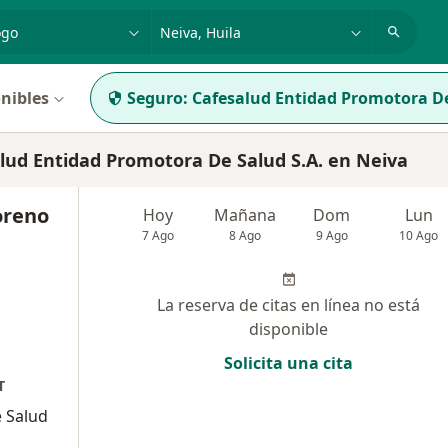
dad, enfermedad o nombre
p. ej. Bogotá
nibles
Seguro:
Cafesalud Entidad Promotora De
ud Entidad Promotora De Salud S.A. en Neiva
oreno
Hoy
Mañana
Dom
Lun
7 Ago
8 Ago
9 Ago
10 Ago
La reserva de citas en línea no está
disponible
Solicita una cita
T
 Salud