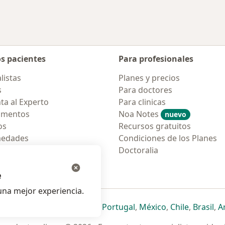
os pacientes
Para profesionales
listas
Planes y precios
s
Para doctores
ta al Experto
Para clinicas
amentos
Noa Notes
nuevo
os
Recursos gratuitos
medades
Condiciones de los Planes
tas Frecuentes
Doctoralia
ión para móvil
e
na mejor experiencia.
ueva pestaña
en una nueva pestaña
e abre en una nueva pestaña
se abre en una nueva pestaña
se abre en una nueva pestaña
se abre en una nueva pestaña
se abre en una nueva p
se abre en una
se abre e
se
Italia
,
Deutschland
,
Česko
,
Portugal
,
México
,
Chile
,
Brasil
,
A