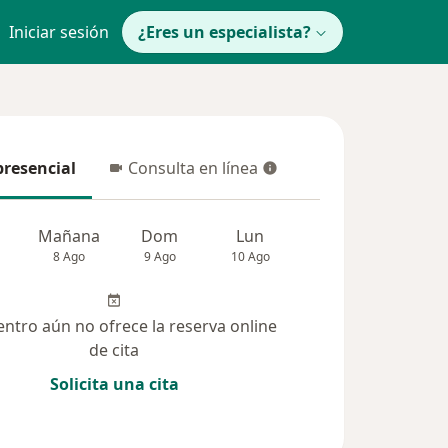
Iniciar sesión
¿Eres un especialista?
presencial
Consulta en línea
resencial
Consulta en línea
Mañana
Dom
Lun
Mar
Mié
8 Ago
9 Ago
10 Ago
11 Ago
12 Ag
entro aún no ofrece la reserva online
de cita
Solicita una cita