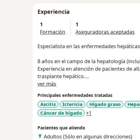
Experiencia
1
1
Formación
Aseguradoras aceptadas
Especialista en las enfermedades hepáticas
8 años en el campo de la hepatología (incl
Experiencia en atención de pacientes de alt
trasplante hepático.
Acerca de mí
ver más
Nuevo servicio: Elastografía hepática.
Principales enfermedades tratadas
Ascitis
Ictericia
Hígado graso
Hepa
a11y_sr_more_disea
Cáncer de hígado
+1
Pacientes que atiendo
Adultos (Sólo en algunas direcciones)