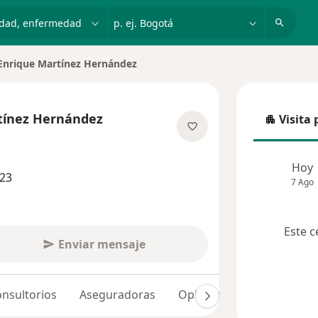
dad, enfermedad o nombre
p. ej. Bogotá
 Enrique Martínez Hernández
tínez Hernández
Visita 
Visita p
bre las especializaciones
Hoy
723
7 Ago
Este c
Enviar mensaje
nsultorios
Aseguradoras
Opiniones (99)