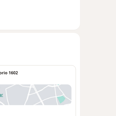
orio 1602
ar
 abre en una nueva pestaña