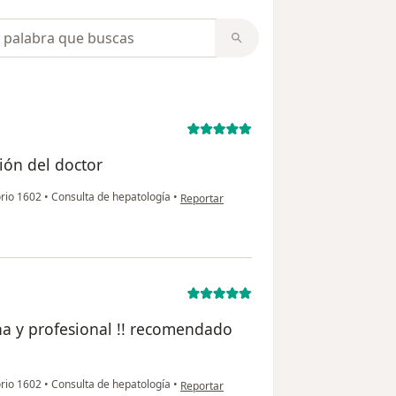
opiniones
ción del doctor
en opinión del usuario pedro
orio 1602
•
Consulta de hepatología
•
Reportar
na y profesional !! recomendado
en opinión del usuario GI
orio 1602
•
Consulta de hepatología
•
Reportar