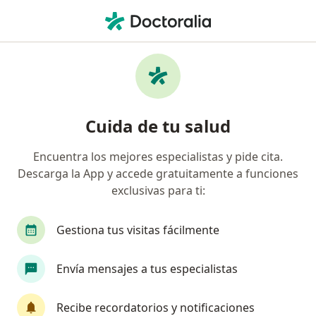
Men
Embolia Pulmonar • Medellín, Antioquia
Filtros
• 1
Seguro
Mapa
Especialistas en Embolia pulmonar en
Cuida de tu salud
Medellín
Encuentra los mejores especialistas y pide cita.
Descarga la App y accede gratuitamente a funciones
¿Qué especialidad estás buscando?
exclusivas para ti:
Internista
Médico general
Cardiólogo
Gestiona tus visitas fácilmente
Envía mensajes a tus especialistas
Recibe recordatorios y notificaciones