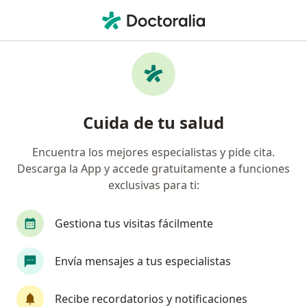
Men
Accidente Cerebrovascular • Medellín, Antioquia
Filtros
• 1
Seguro
Mapa
Especialistas en Accidente cerebrovascular
Cuida de tu salud
en Medellín
Encuentra los mejores especialistas y pide cita.
Descarga la App y accede gratuitamente a funciones
¿Qué especialidad estás buscando?
exclusivas para ti:
Neurólogo
Internista
Fisioterapeuta
Gestiona tus visitas fácilmente
Envía mensajes a tus especialistas
Recibe recordatorios y notificaciones