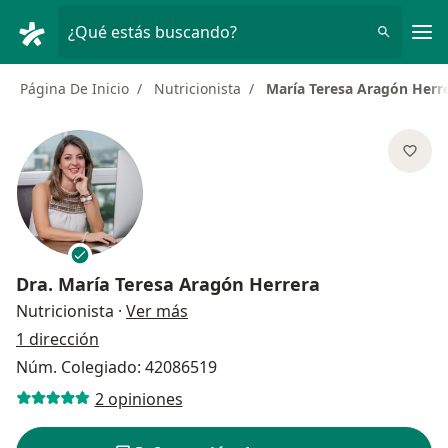
Men
¿Qué estás buscando?
Página De Inicio
Nutricionista
María Teresa Aragón Herr
Dra.
María Teresa Aragón Herrera
sobre las especializaciones
Nutricionista
·
Ver más
1 dirección
Núm. Colegiado: 42086519
2 opiniones