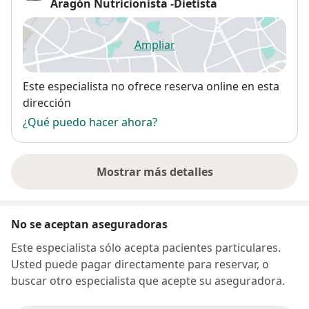
Aragón Nutricionista -Dietista
Ampliar
se abre en una nueva pestañ
Disponibilidad
Este especialista no ofrece reserva online en esta
dirección
¿Qué puedo hacer ahora?
Mostrar más detalles
sobre la dirección
No se aceptan aseguradoras
Este especialista sólo acepta pacientes particulares.
Usted puede pagar directamente para reservar, o
buscar otro especialista que acepte su aseguradora.