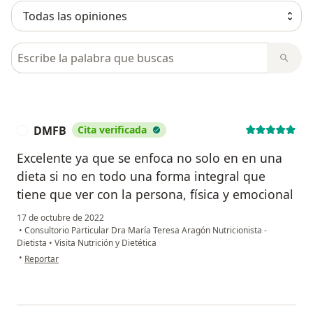
Busca en opiniones
DMFB
Cita verificada
D
Excelente ya que se enfoca no solo en en una
dieta si no en todo una forma integral que
tiene que ver con la persona, física y emocional
17 de octubre de 2022
•
Consultorio Particular Dra María Teresa Aragón Nutricionista -
Dietista
•
Visita Nutrición y Dietética
en opinión del usuario DMFB
•
Reportar