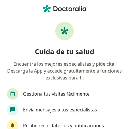
Men
Diabetes • Pereira, Risaralda
Filtros
• 1
Seguro
Mapa
Especialistas en Diabetes en Pereira
Cuida de tu salud
Encuentra los mejores especialistas y pide cita.
¿Qué especialidad estás buscando?
Descarga la App y accede gratuitamente a funciones
Médico general
Internista
Nutricionista
exclusivas para ti:
Gestiona tus visitas fácilmente
Envía mensajes a tus especialistas
Recibe recordatorios y notificaciones