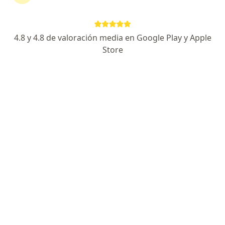
Prof. Sandra Yuliet Perez Castro
·
Ver más
Nutricionista
445 opiniones
4.8 y 4.8 de valoración media en Google Play y Apple
Store
Dirección
En línea
CARRERA 19# 12-50 CONSUL. 1109, Pereira
•
Mapa
Consultorio Nutricionista Sandra Yuliet Perez
Visita Nutrición y Dietética
$ 235.000
Este especialista no ofrece reserva de cita en línea en esta dirección.
Solicita una cita