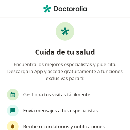
Men
Nutricionista • Pereira, Risaralda
Filtros
Seguro
Mapa
Nutricionistas en Pereira
Cuida de tu salud
Encuentra los mejores especialistas y pide cita.
¿Cuál es tu compañía aseguradora?
Descarga la App y accede gratuitamente a funciones
exclusivas para ti:
Gestiona tus visitas fácilmente
Envía mensajes a tus especialistas
Recibe recordatorios y notificaciones
Destacado