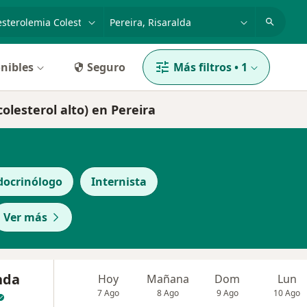
dad, enfermedad o nombre
p. ej. Bogotá
nibles
Seguro
Más filtros
•
1
olesterol alto) en Pereira
docrinólogo
Internista
Ver más
nda
Hoy
Mañana
Dom
Lun
7 Ago
8 Ago
9 Ago
10 Ago