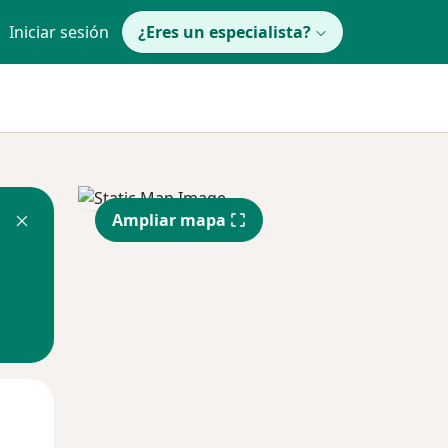
Iniciar sesión
¿Eres un especialista?
Ampliar mapa
Mar
Mié
Jue
11 Ago
12 Ago
13 Ago