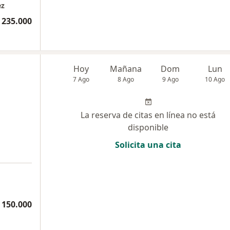
ez
 235.000
Hoy
Mañana
Dom
Lun
7 Ago
8 Ago
9 Ago
10 Ago
La reserva de citas en línea no está
disponible
Solicita una cita
 150.000