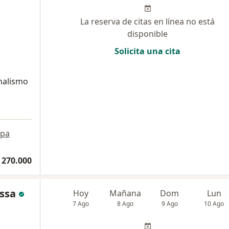
La reserva de citas en línea no está
disponible
Solicita una cita
onalismo
pa
 270.000
ssa
Hoy
Mañana
Dom
Lun
7 Ago
8 Ago
9 Ago
10 Ago