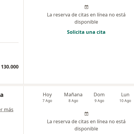
La reserva de citas en línea no está
disponible
Solicita una cita
 130.000
na
Hoy
Mañana
Dom
Lun
7 Ago
8 Ago
9 Ago
10 Ago
er más
La reserva de citas en línea no está
disponible