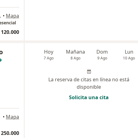
ltorio 816, Pereira
•
Mapa
esencial
 120.000
o
Hoy
Mañana
Dom
Lun
7 Ago
8 Ago
9 Ago
10 Ago
La reserva de citas en línea no está
disponible
Solicita una cita
•
Mapa
 250.000