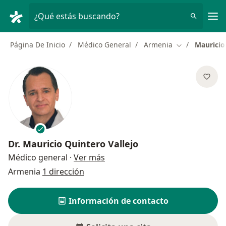
Men
¿Qué estás buscando?
Página De Inicio
Médico General
Armenia
Mauricio
Cambiar de ci
Dr.
Mauricio Quintero Vallejo
sobre las especializaciones
Médico general
·
Ver más
Armenia
1 dirección
Información de contacto