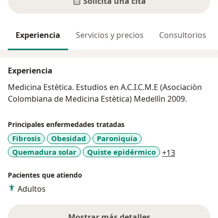
Solicita una cita
Experiencia
Servicios y precios
Consultorios
Experiencia
Medicina Estètica. Estudios en A.C.I.C.M.E (Asociaciòn
Colombiana de Medicina Estètica) Medellìn 2009.
Principales enfermedades tratadas
Fibrosis
Obesidad
Paroniquia
a11y_sr_mo
Quemadura solar
Quiste epidérmico
+13
Pacientes que atiendo
Adultos
Mostrar más detalles