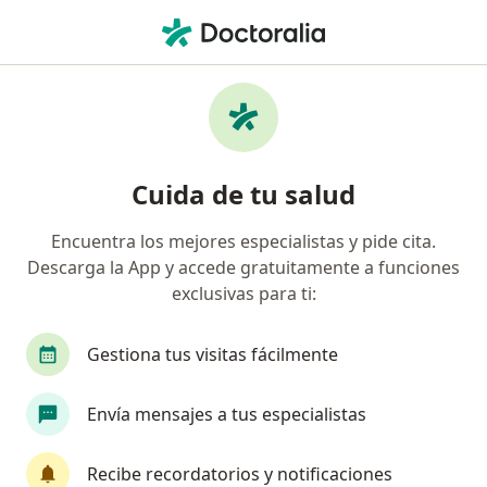
Men
¿Qué estás buscando?
Página De Inicio
Medicamentos
F
Medicamentos
Cuida de tu salud
Encuentra los mejores especialistas y pide cita.
A
B
C
D
E
F
G
H
I
J
K
L
Descarga la App y accede gratuitamente a funciones
Feldene
exclusivas para ti:
Fem 7
Fadrox
Gestiona tus visitas fácilmente
Facrel Co Gel
Falaprex
Falmonoxfalmonox 500
Envía mensajes a tus especialistas
Falot
Famogal
Recibe recordatorios y notificaciones