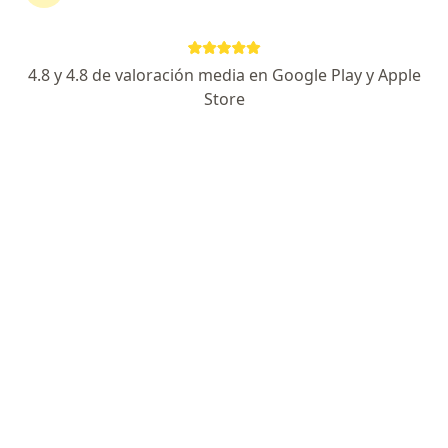
Famotidina Gm
Faraler
Farma 12
Farzul
4.8 y 4.8 de valoración media en Google Play y Apple
Farmalax
Store
Fasigyn
Farmalip
Farmorubicina Cs
Faslodex 250 Mg
Fastfen
Febrifen
Femara
1
2
3
4
5
6
8