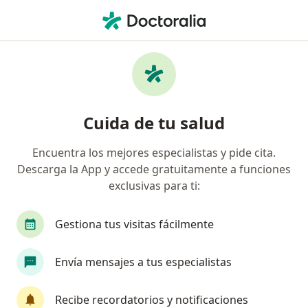
Men
¿Qué estás buscando?
Página De Inicio
Medicamentos
O
Medicamentos
Cuida de tu salud
Encuentra los mejores especialistas y pide cita.
A
B
C
D
E
F
G
H
I
J
K
L
Descarga la App y accede gratuitamente a funciones
Ocoxin
exclusivas para ti:
Octagam
Obaxclobazam Humax Pharmaceutical
Gestiona tus visitas fácilmente
Obesid
Obedozol
Obokon
Envía mensajes a tus especialistas
Obnarin
Ocam Gel
Recibe recordatorios y notificaciones