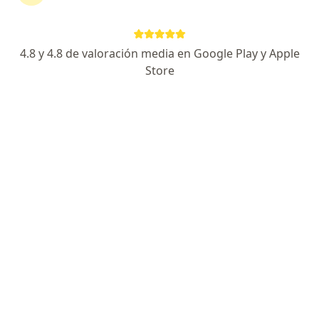
Octanyl
Octaplex
Octodir Champu
Ogastro
4.8 y 4.8 de valoración media en Google Play y Apple
Octostim
Store
Ojos A
Okey
Octride
Ocubrax
Ocufen
Ocumicin
Ocupred
1
2
3
4
5
6
7