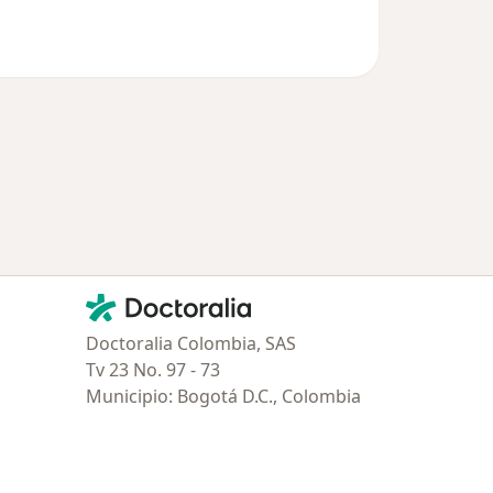
Contacto
Doctoralia - Página de inicio
Doctoralia Colombia, SAS
Tv 23 No. 97 - 73
Municipio: Bogotá D.C., Colombia