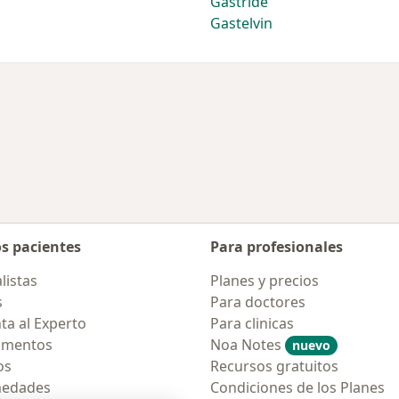
Gastride
Gastelvin
os pacientes
Para profesionales
listas
Planes y precios
s
Para doctores
ta al Experto
Para clinicas
amentos
Noa Notes
nuevo
os
Recursos gratuitos
medades
Condiciones de los Planes