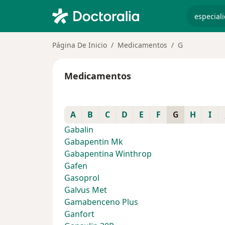
especiali
Página De Inicio
Medicamentos
G
Medicamentos
A
B
C
D
E
F
G
H
I
Gabalin
Gabapentin Mk
Gabapentina Winthrop
Gafen
Gasoprol
Galvus Met
Gamabenceno Plus
Ganfort