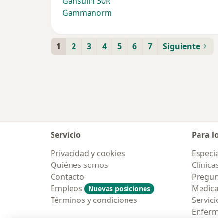
Gansulin 30R
Gammanorm
1
2
3
4
5
6
7
Siguiente
Servicio
Para l
Privacidad y cookies
Especia
Quiénes somos
Clínica
Contacto
Pregun
Empleos
Medic
Nuevas posiciones
Términos y condiciones
Servici
Enfer