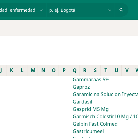
dad, enfermedad o nombre
p. ej. Bogotá
J
K
L
M
N
O
P
Q
R
S
T
U
V
Gammaraas 5%
Gaproz
Garamicina Solucion Inyect
Gardasil
Gasprid M5 Mg
Garmisch Colestir10 Mg / 10
Gelpin Fast Colmed
Gastricumeel