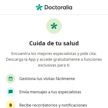
Men
¿Qué estás buscando?
Página De Inicio
Medicamentos
Soñax Forte
Soñax forte - Información,
Cuida de tu salud
expertos y preguntas frecuentes
Encuentra los mejores especialistas y pide cita.
Descarga la App y accede gratuitamente a funciones
exclusivas para ti:
Información
Pregunta al Experto
Gestiona tus visitas fácilmente
Uso de Soñax forte
Envía mensajes a tus especialistas
Recibe recordatorios y notificaciones