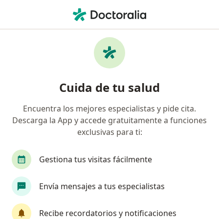
Men
¿Qué estás buscando?
Página De Inicio
Medicamentos
Soñax Forte
Cuida de tu salud
Encuentra los mejores especialistas y pide cita.
Información
Pregunta al Experto
Descarga la App y accede gratuitamente a funciones
exclusivas para ti:
Gestiona tus visitas fácilmente
Quisiera saber si esta pastilla funciona mejor
Envía mensajes a tus especialistas
que la zopiclona para un viaje de 10 horas, ya
que me da un poco de panico los aviones y en
Recibe recordatorios y notificaciones
un viaje asi de largo, necesito algo que me…