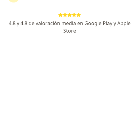
Dr. Iván Osorio Sabogal
4.8 y 4.8 de valoración media en Google Play y Apple
Psiquiatra
Cali
Store
No hay punto de comparación entre las dos
pastillas: la zopiclona es un hipnotico (pastilla
que produce sueño) de acción muy rapida y
potente (debe tomarsela unos quince minutos
antes…
hola buenos dias soy de venezuela y e
tomado de todo para dormir guarapos estoy
tomando melatonina de 3 mgs llevo pocos