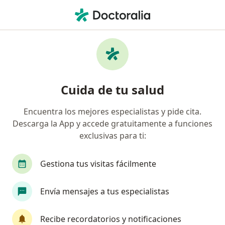
Men
Medicina Funcional • Barranquilla, Atlántico
Filtros
Seguro
Mapa
Medicina Funcional en Barranquilla
Cuida de tu salud
Encuentra los mejores especialistas y pide cita.
¿Cuál es tu compañía aseguradora?
Descarga la App y accede gratuitamente a funciones
exclusivas para ti:
Gestiona tus visitas fácilmente
Envía mensajes a tus especialistas
Recibe recordatorios y notificaciones
Destacado