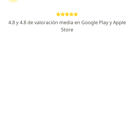
Dr. Oscar Roncallo Navas
·
Ver más
Medicina funcional, Ginecólogo, Endocrinólogo
439 opiniones
4.8 y 4.8 de valoración media en Google Play y Apple
Store
Dirección
En línea
Km 2 Vía Puerto Colombia, Clínica Porto Azul, Torre De Consultorios, Piso 7, Barranquilla
•
Mapa
Consultorio Especializado Dr. Óscar Roncallo Navas
Este especialista no ofrece reserva de cita en línea en esta dirección.
Solicita una cita