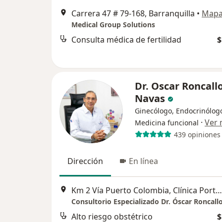
Carrera 47 # 79-168, Barranquilla
•
Map
Medical Group Solutions
Consulta médica de fertilidad
$
Dr. Oscar Roncall
Navas
Ginecólogo, Endocrinólog
·
Ver
Medicina funcional
439 opiniones
Dirección
En línea
Km 2 Vía Puerto Colombia, Clínica Porto Azul, Torre De Consultorios, Piso 7, Barranquilla
Consultorio Especializado Dr. Óscar Roncall
Alto riesgo obstétrico
$