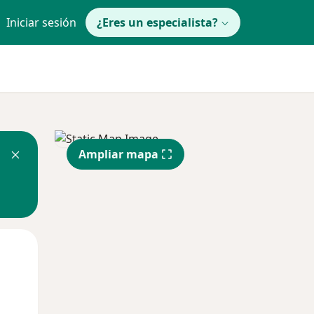
Iniciar sesión
¿Eres un especialista?
Ampliar mapa
Mié
Jue
Vie
12 Ago
13 Ago
14 Ago