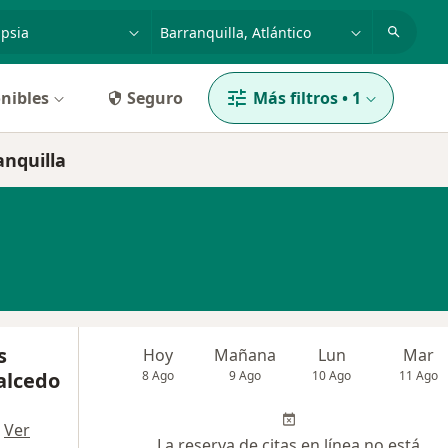
dad, enfermedad o nombre
p. ej. Bogotá
nibles
Seguro
Más filtros
•
1
anquilla
s
Hoy
Mañana
Lun
Mar
alcedo
8 Ago
9 Ago
10 Ago
11 Ago
·
Ver
La reserva de citas en línea no está