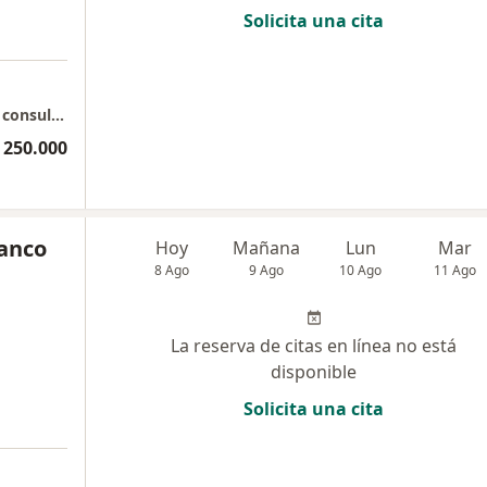
Solicita una cita
Complejo Porto Azul: Torre de consultorios, consultorio 427.
 250.000
lanco
Hoy
Mañana
Lun
Mar
8 Ago
9 Ago
10 Ago
11 Ago
La reserva de citas en línea no está
disponible
Solicita una cita