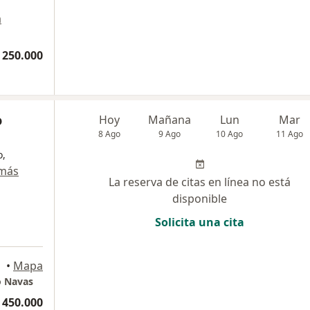
a
 250.000
o
Hoy
Mañana
Lun
Mar
8 Ago
9 Ago
10 Ago
11 Ago
o,
 más
La reserva de citas en línea no está
disponible
Solicita una cita
•
Mapa
o Navas
 450.000