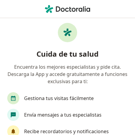
Men
Médico Estético • Bogotá, Cundinamarca
Filtros
Seguro:
Suramericana S.A.
Médicos estéticos recomendados de
Cuida de tu salud
Suramericana S.A. en Bogotá
Encuentra los mejores especialistas y pide cita.
Descarga la App y accede gratuitamente a funciones
exclusivas para ti:
Gestiona tus visitas fácilmente
Envía mensajes a tus especialistas
Dra. Maria Fernanda Benavides Molina
Médico estético
Recibe recordatorios y notificaciones
1 opinión