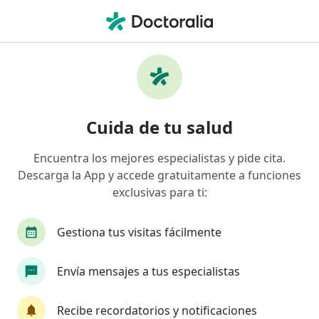
Men
Cirujano Vascular • Bogotá, Cundinamarca
Filtros
Seguro:
Suramericana S.A.
Cirujanos vasculares recomendados de
Cuida de tu salud
Suramericana S.A. en Bogotá
Encuentra los mejores especialistas y pide cita.
Descarga la App y accede gratuitamente a funciones
exclusivas para ti:
Gestiona tus visitas fácilmente
Envía mensajes a tus especialistas
Destacado
Dr. Joan Yezid Beltrán Neira
Recibe recordatorios y notificaciones
·
Ver más
Cirujano vascular