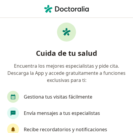
Men
Acné • Bogotá, Cundinamarca
Filtros
• 1
Seguro
Mapa
Especialistas en Acné en Bogotá
Cuida de tu salud
Encuentra los mejores especialistas y pide cita.
¿Qué especialidad estás buscando?
Descarga la App y accede gratuitamente a funciones
Dermatólogo
Médico general
Médico esté
exclusivas para ti:
Gestiona tus visitas fácilmente
Envía mensajes a tus especialistas
Recibe recordatorios y notificaciones