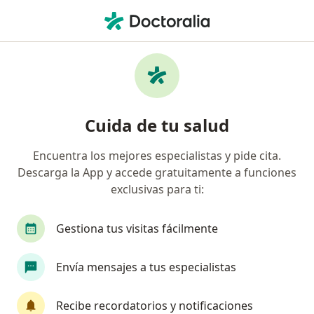
Men
Internista • Bogotá, Cundinamarca
Filtros
Seguro:
Suramericana S.A.
Internistas recomendados de Suramericana
Cuida de tu salud
S.A. en Bogotá
Encuentra los mejores especialistas y pide cita.
Descarga la App y accede gratuitamente a funciones
exclusivas para ti:
Gestiona tus visitas fácilmente
Envía mensajes a tus especialistas
Destacado
Dr. Andres Armando Borda Molina
Recibe recordatorios y notificaciones
Internista, Hematólogo