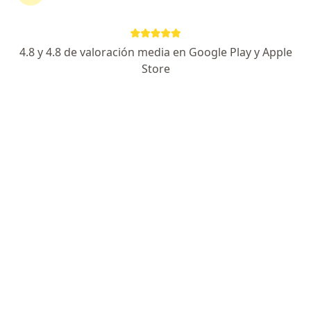
76 opiniones
Experto en enfermedades de la sangre.
4.8 y 4.8 de valoración media en Google Play y Apple
Amplia experiencia en mieloma y Linfoma.
Store
claridad y empatía
Dirección
En línea
Carrera 7 Bis #124-56, Bogotá
•
Mapa
HEMACARE ANDRES BORDA
Acepta Suramericana S.A.
Anticoagulación
Este especialista no ofrece reserva de cita en línea en esta dirección.
Solicita una cita