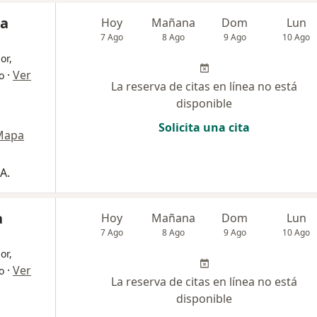
na
Hoy
Mañana
Dom
Lun
7 Ago
8 Ago
9 Ago
10 Ago
or,
·
Ver
o
La reserva de citas en línea no está
disponible
Solicita una cita
Mapa
A.
a
Hoy
Mañana
Dom
Lun
7 Ago
8 Ago
9 Ago
10 Ago
or,
·
Ver
o
La reserva de citas en línea no está
disponible