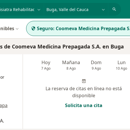
dad, enfermedad o nombre
p. ej. Bogotá
nibles
Seguro:
Coomeva Medicina Prepagada S
s de Coomeva Medicina Prepagada S.A. en Buga
Hoy
Mañana
Dom
Lun
7 Ago
8 Ago
9 Ago
10 Ago
dor
La reserva de citas en línea no está
disponible
apa
Solicita una cita
A.