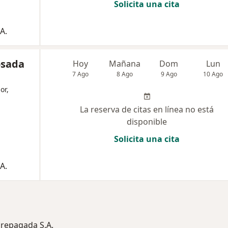
Solicita una cita
A.
osada
Hoy
Mañana
Dom
Lun
7 Ago
8 Ago
9 Ago
10 Ago
or,
La reserva de citas en línea no está
disponible
Solicita una cita
A.
Prepagada S.A.