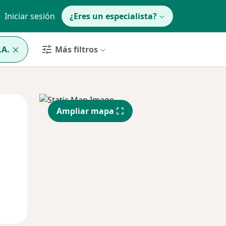
Iniciar sesión
¿Eres un especialista?
.A.
Más filtros
Mar
Mié
Jue
Ampliar mapa
11 Ago
12 Ago
13 Ago