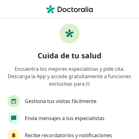
Men
Ortopedista Y Traumatólogo • Buga, Valle del Cauca
Filtros
Seguro:
Coomeva Medicina Pr
Ortopedistas y traumatólogos
Cuida de tu salud
recomendados de Coomeva Medicina
Prepagada S.A. en Buga
Encuentra los mejores especialistas y pide cita.
Descarga la App y accede gratuitamente a funciones
exclusivas para ti:
Gestiona tus visitas fácilmente
Envía mensajes a tus especialistas
Dr. Luis Alejandro Rico Sánchez
Recibe recordatorios y notificaciones
·
Ver más
Ortopedista y traumatólogo