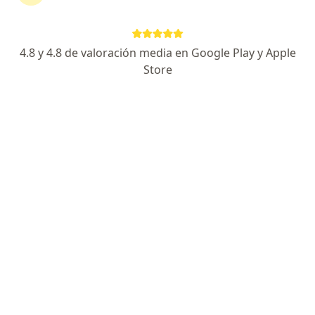
Dirección
En línea
4.8 y 4.8 de valoración media en Google Play y Apple
carrera 12 # 6-54 piso 3 consultorio 44 edif. del Cafe. Mi ubicación: https://goo.gl/maps/FsfA7VGXXmR5w2tq7, Buga
•
Mapa
Store
Consultorio Buga
Acepta Coomeva Medicina Prepagada S.A.
Visita Dermatología
Este especialista no ofrece reserva de cita en línea en esta dirección.
Solicita una cita