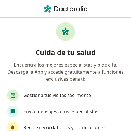
Men
Dermatólogo • Buga, Valle del Cauca
Filtros
Seguro:
Coomeva Medicina Pr
Dermatólogos recomendados de Coomeva
Cuida de tu salud
Medicina Prepagada S.A. en Buga
Encuentra los mejores especialistas y pide cita.
Descarga la App y accede gratuitamente a funciones
exclusivas para ti:
Gestiona tus visitas fácilmente
Envía mensajes a tus especialistas
Dra. Maria Antonia Lemos Piñeros
·
Ver más
Dermatólogo
Recibe recordatorios y notificaciones
535 opiniones