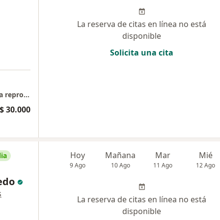
La reserva de citas en línea no está
disponible
Solicita una cita
Medicina general, Control prenatal, Medicina reproductiva
$ 30.000
Hoy
Mañana
Mar
Mié
ia
9 Ago
10 Ago
11 Ago
12 Ago
edo
s
La reserva de citas en línea no está
disponible