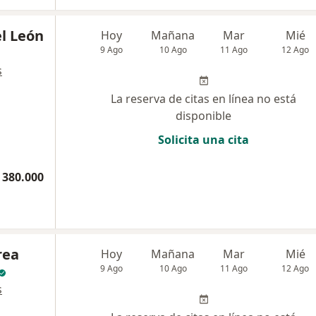
l León
Hoy
Mañana
Mar
Mié
9 Ago
10 Ago
11 Ago
12 Ago
s
La reserva de citas en línea no está
disponible
Solicita una cita
 380.000
rea
Hoy
Mañana
Mar
Mié
9 Ago
10 Ago
11 Ago
12 Ago
s