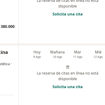
La reserva de citas en línea no está
disponible
Solicita una cita
 380.000
tina
Hoy
Mañana
Mar
Mié
9 Ago
10 Ago
11 Ago
12 Ago
·
tética
La reserva de citas en línea no está
disponible
Solicita una cita
a