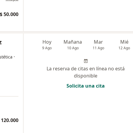
$ 50.000
z
Hoy
Mañana
Mar
Mié
9 Ago
10 Ago
11 Ago
12 Ago
·
tética
La reserva de citas en línea no está
disponible
Solicita una cita
 120.000