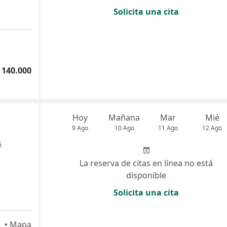
Solicita una cita
a
 140.000
Hoy
Mañana
Mar
Mié
9 Ago
10 Ago
11 Ago
12 Ago
s
La reserva de citas en línea no está
disponible
Solicita una cita
a
illa
•
Mapa