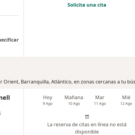
Solicita una cita
pecificar
r Orient, Barranquilla, Atlántico, en zonas cercanas a tu b
nell
Hoy
Mañana
Mar
Mié
9 Ago
10 Ago
11 Ago
12 Ago
s
La reserva de citas en línea no está
disponible