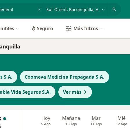
dad, enfermedad o nombre
p. ej. Bogotá
nibles
Seguro
Más filtros
anquilla
s S.A.
Coomeva Medicina Prepagada S.A.
bia Vida Seguros S.A.
Ver más
s
Hoy
Mañana
Mar
Mié
9 Ago
10 Ago
11 Ago
12 Ago
s