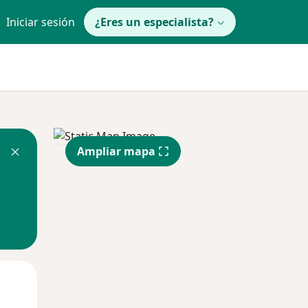
Iniciar sesión
¿Eres un especialista?
Ampliar mapa
Jue
Vie
Sáb
13 Ago
14 Ago
15 Ago