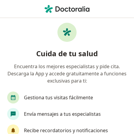
Men
Médico General • Barranquilla, Atlántico
Filtros
Seguro:
Allianz Seguros S.A.
Médicos generales recomendados de Allianz
Cuida de tu salud
Seguros S.A. en Barranquilla
Encuentra los mejores especialistas y pide cita.
Descarga la App y accede gratuitamente a funciones
exclusivas para ti:
Gestiona tus visitas fácilmente
Envía mensajes a tus especialistas
Dra. Sandra Buelvas Paez
Médico general, Medico alternativo
Recibe recordatorios y notificaciones
21 opiniones