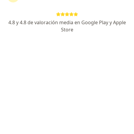
179 opiniones
Dirección 1
Dirección 2
En línea
4.8 y 4.8 de valoración media en Google Play y Apple
Store
Barranquilla
•
Mapa
Consultas Domiciliaria (Médico en casa)
Acepta Mapfre Colombia Vida Seguros S.A.
Consulta domiciliaria
Este especialista no ofrece reserva de cita en línea en esta dirección.
Solicita una cita