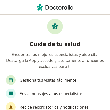
Men
Médico General • Barranquilla, Atlántico
Filtros
Seguro:
Mapfre Colombia Vida
Médicos generales recomendados de
Cuida de tu salud
Mapfre Colombia Vida Seguros S.A. en
Barranquilla
Encuentra los mejores especialistas y pide cita.
Descarga la App y accede gratuitamente a funciones
exclusivas para ti:
Gestiona tus visitas fácilmente
Envía mensajes a tus especialistas
Dr. Charles Carbonell Colina
Recibe recordatorios y notificaciones
·
Ver más
Médico general