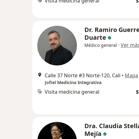
Visita medicina general
$
Dr. Ramiro Guerr
Duarte
·
Ver má
Médico general
Calle 37 Norte #3 Norte-120, Cali
•
Mapa
Jofiel Medicina Integrativa
Visita medicina general
$
Dra. Claudia Stel
Mejía