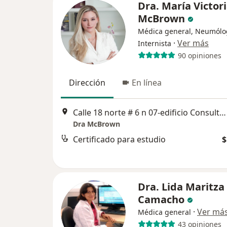
Dra. María Victor
McBrown
Médica general, Neumólo
·
Ver más
Internista
90 opiniones
Dirección
En línea
Calle 18 norte # 6 n 07-edificio Consultorio 501, El Diamante, Cali
Dra McBrown
Certificado para estudio
$
Dra. Lida Maritza
Camacho
·
Ver má
Médica general
43 opiniones