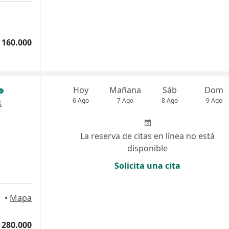
 160.000
Hoy
Mañana
Sáb
Dom
6 Ago
7 Ago
8 Ago
9 Ago
s
La reserva de citas en línea no está
disponible
Solicita una cita
•
Mapa
 280.000