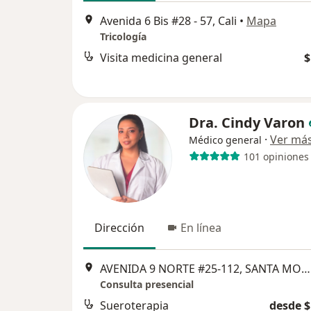
Avenida 6 Bis #28 - 57, Cali
•
Mapa
Tricología
Visita medicina general
$
Dra. Cindy Varon
·
Ver má
Médico general
101 opiniones
Dirección
En línea
AVENIDA 9 NORTE #25-112, SANTA MONICA RESIDENCIAL, Cali
Consulta presencial
Sueroterapia
desde $