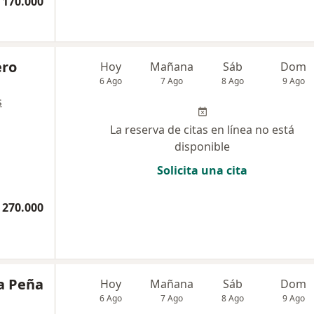
 170.000
ero
Hoy
Mañana
Sáb
Dom
6 Ago
7 Ago
8 Ago
9 Ago
s
La reserva de citas en línea no está
disponible
Solicita una cita
 270.000
la Peña
Hoy
Mañana
Sáb
Dom
6 Ago
7 Ago
8 Ago
9 Ago