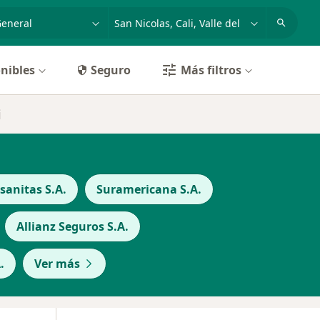
dad, enfermedad o nombre
p. ej. Bogotá
nibles
Seguro
Más filtros
i
anitas S.A.
Suramericana S.A.
Allianz Seguros S.A.
.
Ver más