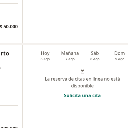
$ 50.000
erto
Hoy
Mañana
Sáb
Dom
6 Ago
7 Ago
8 Ago
9 Ago
a
La reserva de citas en línea no está
disponible
Solicita una cita