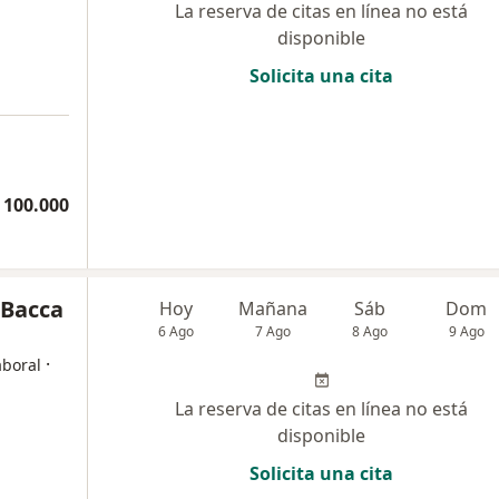
La reserva de citas en línea no está
disponible
Solicita una cita
 100.000
 Bacca
Hoy
Mañana
Sáb
Dom
6 Ago
7 Ago
8 Ago
9 Ago
·
aboral
La reserva de citas en línea no está
disponible
Solicita una cita