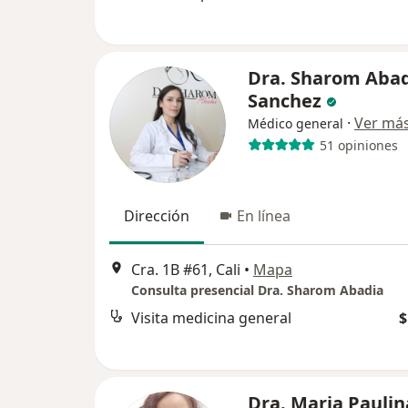
Dra. Sharom Aba
Sanchez
·
Ver má
Médico general
51 opiniones
Dirección
En línea
Cra. 1B #61, Cali
•
Mapa
Consulta presencial Dra. Sharom Abadia
Visita medicina general
$
Dra. Maria Paulin