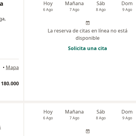
ia
Hoy
Mañana
Sáb
Dom
6 Ago
7 Ago
8 Ago
9 Ago
ga,
La reserva de citas en línea no está
disponible
Solicita una cita
•
Mapa
 180.000
Hoy
Mañana
Sáb
Dom
6 Ago
7 Ago
8 Ago
9 Ago
s