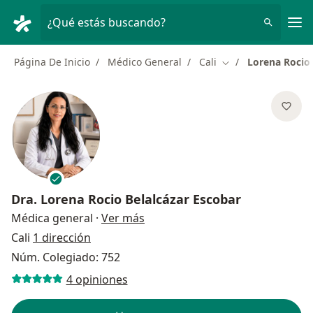
Men
¿Qué estás buscando?
Página De Inicio
Médico General
Cali
Lorena Rocio 
Cambiar de ciudad
Dra.
Lorena Rocio Belalcázar Escobar
sobre las especializaciones
Médica general
·
Ver más
Cali
1 dirección
Núm. Colegiado: 752
4 opiniones