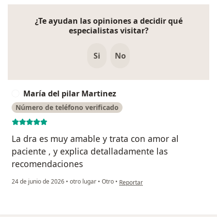
¿Te ayudan las opiniones a decidir qué
especialistas visitar?
Si
No
María del pilar Martinez
M
Número de teléfono verificado
La dra es muy amable y trata con amor al
paciente , y explica detalladamente las
recomendaciones
en opinión del usuario María del pil
24 de junio de 2026
•
otro lugar
•
Otro
•
Reportar