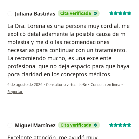
Juliana Bastidas
Cita verificada
J
La Dra. Lorena es una persona muy cordial, me
explicó detalladamente la posible causa de mi
molestia y me dio las recomendaciones
necesarias para continuar con un tratamiento.
La recomiendo mucho, es una excelente
profesional que no deja espacio para que haya
poca claridad en los conceptos médicos.
6 de agosto de 2026
•
Consultorio virtual LoBe
•
Consulta en línea
•
en opinión del usuario Juliana Bastidas
Reportar
Miguel Martínez
Cita verificada
M
Excelente atención, me ayudó muy