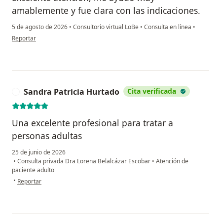
amablemente y fue clara con las indicaciones.
5 de agosto de 2026
•
Consultorio virtual LoBe
•
Consulta en línea
•
en opinión del usuario Miguel Martínez
Reportar
Sandra Patricia Hurtado
Cita verificada
S
Una excelente profesional para tratar a
personas adultas
25 de junio de 2026
•
Consulta privada Dra Lorena Belalcázar Escobar
•
Atención de
paciente adulto
en opinión del usuario Sandra Patricia Hurtado
•
Reportar