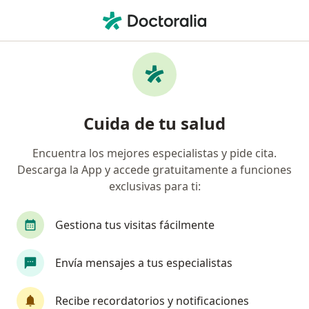
Men
Médico General • El Piloto, Cali, Valle del Cauca
Filtros
Seguro
Mapa
Médicos generales en El Piloto, Cali
Cuida de tu salud
Encuentra los mejores especialistas y pide cita.
¿Cuál es tu compañía aseguradora?
Descarga la App y accede gratuitamente a funciones
Compañía De Medicina Prepagada Colsanitas S.A.
exclusivas para ti:
Gestiona tus visitas fácilmente
Envía mensajes a tus especialistas
Recibe recordatorios y notificaciones