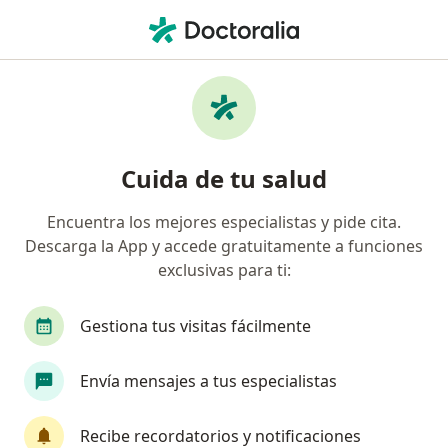
Men
Médico General • Cali, Valle del Cauca
Filtros
Seguro:
Coomeva Medicina Pr
Médicos generales recomendados de
Cuida de tu salud
Coomeva Medicina Prepagada S.A. en Cali
Encuentra los mejores especialistas y pide cita.
Descarga la App y accede gratuitamente a funciones
exclusivas para ti:
Gestiona tus visitas fácilmente
Envía mensajes a tus especialistas
Destacado
Dr. Pedro Doncel
Recibe recordatorios y notificaciones
·
Ver más
Médico general