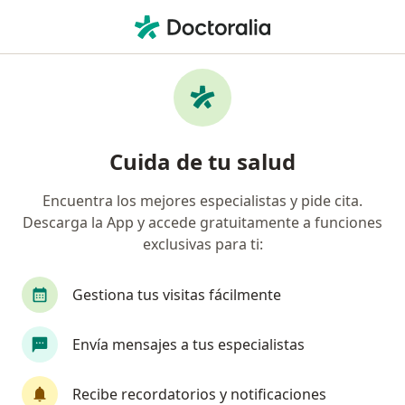
Men
Médico General • Honda, Tolima
Filtros
Seguro
Mapa
Médicos generales en Honda
Cuida de tu salud
Encuentra los mejores especialistas y pide cita.
¿Cuál es tu compañía aseguradora?
Descarga la App y accede gratuitamente a funciones
exclusivas para ti:
Gestiona tus visitas fácilmente
Envía mensajes a tus especialistas
Recibe recordatorios y notificaciones
Dra. Martha Rivera