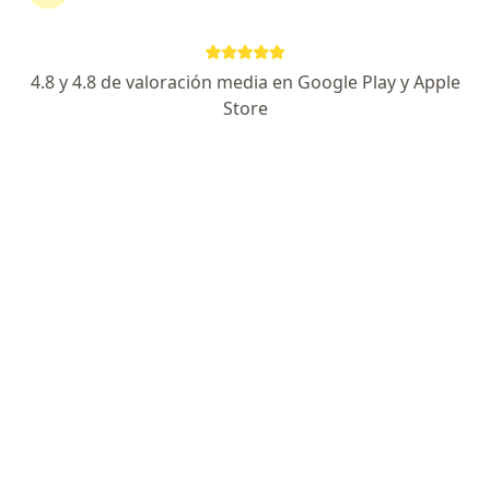
·
Ver más
Médico general, Médico laboral
32 opiniones
4.8 y 4.8 de valoración media en Google Play y Apple
Dirección
En línea
Store
Carrera 5 # 8-53, Mariquita
•
Mapa
Dra. Martha Rivera
Asesoría en estilos de vida saludables
desde $ 80
Este especialista no ofrece reserva de cita en línea en esta dirección.
Solicita una cita
Especialistas disponibles
Estos especialistas se encuentran fuera de Honda,
Tolima, en zonas cercanas a tu búsqueda