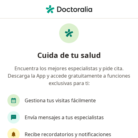
Men
Médico Laboral • Cartagena, Bolívar
Filtros
Seguro
Mapa
Médicos laborales en Cartagena
Cuida de tu salud
Encuentra los mejores especialistas y pide cita.
¿Cuál es tu compañía aseguradora?
Descarga la App y accede gratuitamente a funciones
exclusivas para ti:
Gestiona tus visitas fácilmente
Envía mensajes a tus especialistas
Recibe recordatorios y notificaciones
Dr. Ruben Dario Perez Rocha