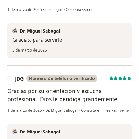
en opinión del usuario Beatriz Giral
1 de marzo de 2025
•
otro lugar
•
Otro
•
Reportar
Dr. Miguel Sabogal
Gracias, para servirle
3 de marzo de 2025
JDG
Número de teléfono verificado
J
Gracias por su orientación y escucha
profesional. Dios le bendiga grandemente
en opinión del
1 de marzo de 2025
•
Dr. Miguel Sabogal
•
Consulta en línea
•
Reportar
Dr. Miguel Sabogal