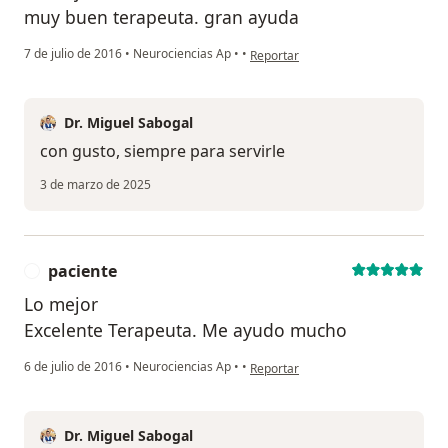
muy buen terapeuta. gran ayuda
en opinión del usuario anónimo
7 de julio de 2016
•
Neurociencias Ap
•
•
Reportar
Dr. Miguel Sabogal
con gusto, siempre para servirle
3 de marzo de 2025
paciente
P
Lo mejor
Excelente Terapeuta. Me ayudo mucho
en opinión del usuario paciente
6 de julio de 2016
•
Neurociencias Ap
•
•
Reportar
Dr. Miguel Sabogal