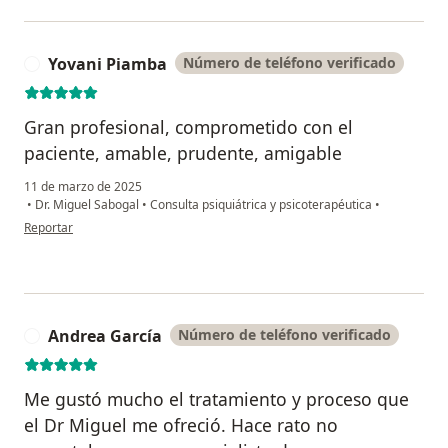
Yovani Piamba
Número de teléfono verificado
Y
Gran profesional, comprometido con el
paciente, amable, prudente, amigable
11 de marzo de 2025
•
Dr. Miguel Sabogal
•
Consulta psiquiátrica y psicoterapéutica
•
en opinión del usuario Yovani Piamba
Reportar
Andrea García
Número de teléfono verificado
A
Me gustó mucho el tratamiento y proceso que
el Dr Miguel me ofreció. Hace rato no