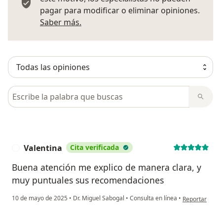
pagar para modificar o eliminar opiniones.
Más información sobre opiniones
Saber más.
Busca en opiniones
Valentina
Cita verificada
V
Buena atención me explico de manera clara, y
muy puntuales sus recomendaciones
en opinión del
10 de mayo de 2025
•
Dr. Miguel Sabogal
•
Consulta en línea
•
Reportar