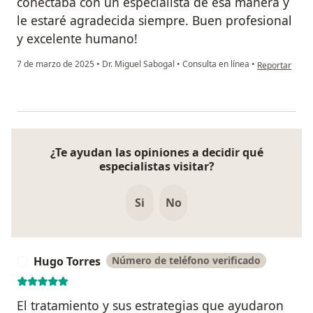
conectaba con un especialista de esa manera y
le estaré agradecida siempre. Buen profesional
y excelente humano!
en opinión del
7 de marzo de 2025
•
Dr. Miguel Sabogal
•
Consulta en línea
•
Reportar
¿Te ayudan las opiniones a decidir qué
especialistas visitar?
Si
No
Hugo Torres
Número de teléfono verificado
H
El tratamiento y sus estrategias que ayudaron