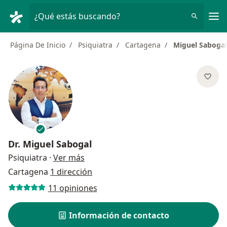
Men
¿Qué estás buscando?
Página De Inicio
Psiquiatra
Cartagena
Miguel Sabogal
Dr.
Miguel Sabogal
sobre las especializaciones
Psiquiatra
·
Ver más
Cartagena
1 dirección
11 opiniones
Información de contacto