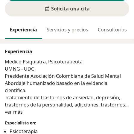
Solicita una cita
Experiencia
Servicios y precios
Consultorios
Experiencia
Medico Psiquiatra, Psicoterapeuta
UMNG - UDC
Presidente Asociación Colombiana de Salud Mental
Abordaje humanizado basado en la evidencia
científica.
Tratamiento de trastornos de ansiedad, depresión,
trastornos de la personalidad, adicciones, trastornos
Acerca de mí
del sueño, obesidad, disfunciones familiares, terapias
ver más
de pareja, trastorno por déficit de atención, cesación
Especialista en:
de tabaco, TAB y otras afectaciones emocionales.
Psicoterapia