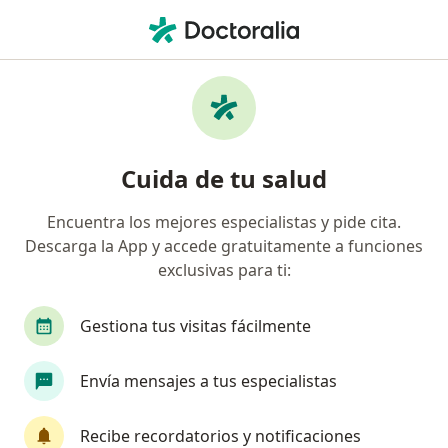
Men
Enuresis • Cartagena, Bolívar
Filtros
• 1
Seguro
Mapa
Especialistas en Enuresis en Cartagena
Cuida de tu salud
Encuentra los mejores especialistas y pide cita.
¿Qué especialidad estás buscando?
Descarga la App y accede gratuitamente a funciones
Pediatra
Psicólogo
Neumólogo
Cardi
exclusivas para ti:
Gestiona tus visitas fácilmente
Envía mensajes a tus especialistas
Recibe recordatorios y notificaciones