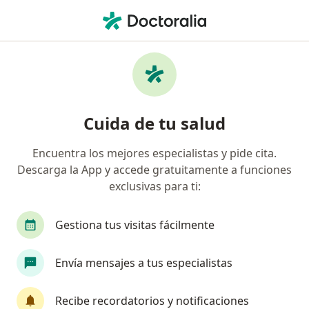
Men
Trastorno De Conducta • Cartagena, Bolívar
Filtros
• 1
Seguro
Mapa
Especialistas en Trastorno de Conducta en
Cuida de tu salud
Cartagena
Encuentra los mejores especialistas y pide cita.
Descarga la App y accede gratuitamente a funciones
¿Qué especialidad estás buscando?
exclusivas para ti:
Psicólogo
Psiquiatra
Pediatra
Ginecó
Gestiona tus visitas fácilmente
Envía mensajes a tus especialistas
Recibe recordatorios y notificaciones