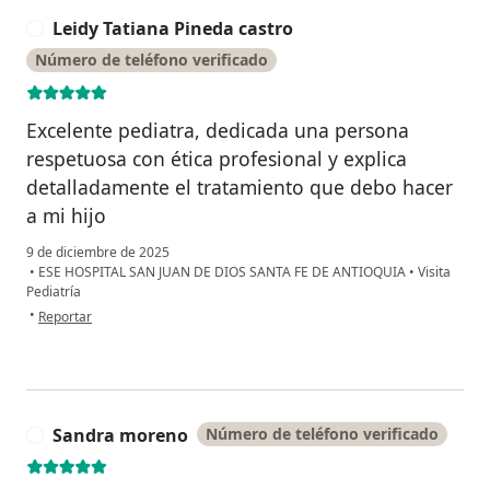
Leidy Tatiana Pineda castro
L
Número de teléfono verificado
Excelente pediatra, dedicada una persona
respetuosa con ética profesional y explica
detalladamente el tratamiento que debo hacer
a mi hijo
9 de diciembre de 2025
•
ESE HOSPITAL SAN JUAN DE DIOS SANTA FE DE ANTIOQUIA
•
Visita
Pediatría
en opinión del usuario Leidy Tatiana Pineda castro
•
Reportar
Sandra moreno
Número de teléfono verificado
S