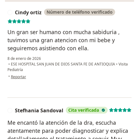
Cindy ortiz
Número de teléfono verificado
C
Un gran ser humano con mucha sabiduria ,
tuvimos una gran atencion con mi bebe y
seguiremos asistiendo con ella.
8 de enero de 2026
•
ESE HOSPITAL SAN JUAN DE DIOS SANTA FE DE ANTIOQUIA
•
Visita
Pediatría
en opinión del usuario Cindy ortiz
•
Reportar
Stefhania Sandoval
Cita verificada
S
Me encantó la atención de la dra, escucha
atentamente para poder diagnosticar y explica
detalladamente el tratamiento a seguir. Muy