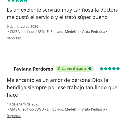
Es un exelente servicio muy cariñosa la doctora
me gustó el servicio y el trató súper bueno
9 de marzo de 2026
•
CMBA , edificio LUGO - El Poblado, Medellín
•
Visita Pediatría
•
en opinión del usuario Maritza Jiménez
Reportar
Faviana Perdomo
Cita verificada
F
Me encantó es un amor de persona Dios la
bendiga siempre por ese trabajo tan lindo que
hace
10 de enero de 2026
•
CMBA , edificio LUGO - El Poblado, Medellín
•
Visita Pediatría
•
en opinión del usuario Faviana Perdomo
Reportar