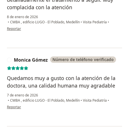
complacida con la atención
8 de enero de 2026
•
CMBA , edificio LUGO - El Poblado, Medellín
•
Visita Pediatría
•
en opinión del usuario Stefhania Sandoval
Reportar
Monica Gómez
Número de teléfono verificado
M
Quedamos muy a gusto con la atención de la
doctora, una calidad humana muy agradable
7 de enero de 2026
•
CMBA , edificio LUGO - El Poblado, Medellín
•
Visita Pediatría
•
en opinión del usuario Monica Gómez
Reportar