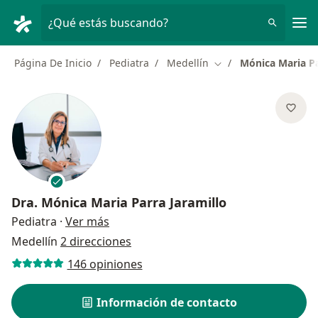
Men
¿Qué estás buscando?
Página De Inicio
Pediatra
Medellín
Mónica Maria Pa
Cambiar de ciudad
Dra.
Mónica Maria Parra Jaramillo
sobre las especializaciones
Pediatra
·
Ver más
Medellín
2 direcciones
146 opiniones
Información de contacto