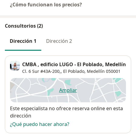
¿Cómo funcionan los precios?
Consultorios (2)
Dirección 1
Dirección 2
CMBA , edificio LUGO - El Poblado, Medellín
Cl. 6 Sur #43A-200,,
El Poblado
,
Medellín
050001
Ampliar
se abre en una nueva pestañ
Disponibilidad
Este especialista no ofrece reserva online en esta
dirección
¿Qué puedo hacer ahora?