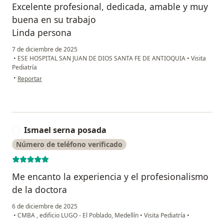
Excelente profesional, dedicada, amable y muy
buena en su trabajo
Linda persona
7 de diciembre de 2025
•
ESE HOSPITAL SAN JUAN DE DIOS SANTA FE DE ANTIOQUIA
•
Visita
Pediatría
en opinión del usuario Sandra moreno
•
Reportar
Ismael serna posada
I
Número de teléfono verificado
Me encanto la experiencia y el profesionalismo
de la doctora
6 de diciembre de 2025
•
CMBA , edificio LUGO - El Poblado, Medellín
•
Visita Pediatría
•
en opinión del usuario Ismael serna posada