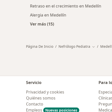
Retraso en el crecimiento en Medellín
Alergia en Medellín
Ver más (15)
Más en esta categoría: Principale
Página De Inicio
Nefrólogo Pediatra
Medell
Cambiar de
Servicio
Para l
Privacidad y cookies
Especia
Quiénes somos
Clínica
Contacto
Pregun
Empleos
Medic
Nuevas posiciones