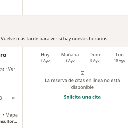
 Vuelve más tarde para ver si hay nuevos horarios
ero
Hoy
Mañana
Dom
Lun
7 Ago
8 Ago
9 Ago
10 Ago
·
Ver
tra
La reserva de citas en línea no está
disponible
Solicita una cita
3
En línea
•
Mapa
Torre Medica Comedal Calle 20 · 43F-113, Consultorio 1115 – Sector Ciudad del Río, Medellín (Miercoles y Jueves)