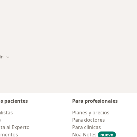
s enfermedades tratadas
ín
 ciudad
Cambiar de ciudad
os pacientes
Para profesionales
listas
Planes y precios
s
Para doctores
ta al Experto
Para clinicas
amentos
Noa Notes
nuevo