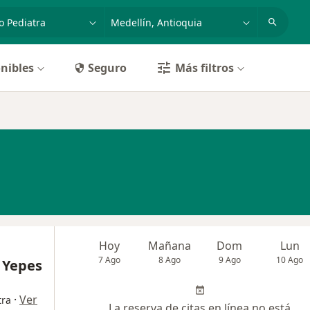
dad, enfermedad o nombre
p. ej. Bogotá
nibles
Seguro
Más filtros
Hoy
Mañana
Dom
Lun
7 Ago
8 Ago
9 Ago
10 Ago
 Yepes
·
Ver
tra
La reserva de citas en línea no está