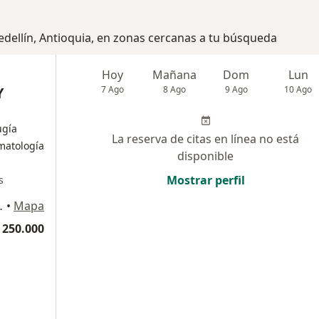
edellín, Antioquia, en zonas cercanas a tu búsqueda
Hoy
Mañana
Dom
Lun
Y
7 Ago
8 Ago
9 Ago
10 Ago
ugía
La reserva de citas en línea no está
matología
disponible
Mostrar perfil
s
ipre, Rionegro
•
Mapa
 250.000