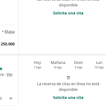
disponible
Solicita una cita
•
Mapa
 250.000
Hoy
Mañana
Dom
Lun
7 Ago
8 Ago
9 Ago
10 Ago
·
Ver
tra
La reserva de citas en línea no está
disponible
Solicita una cita
3
En línea