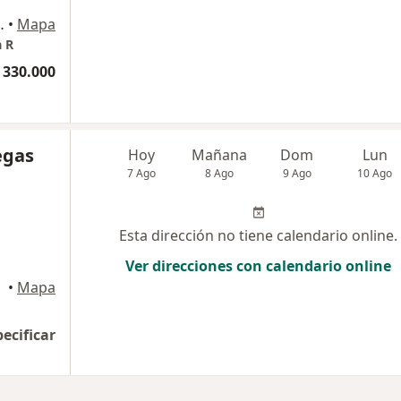
Consultorio 1306, Medellín
•
Mapa
a R
 330.000
egas
Hoy
Mañana
Dom
Lun
7 Ago
8 Ago
9 Ago
10 Ago
Esta dirección no tiene calendario online.
Ver direcciones con calendario online
•
Mapa
pecificar