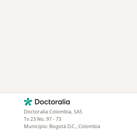
Contacto
Doctoralia - Página de inicio
Doctoralia Colombia, SAS
Tv 23 No. 97 - 73
Municipio: Bogotá D.C., Colombia