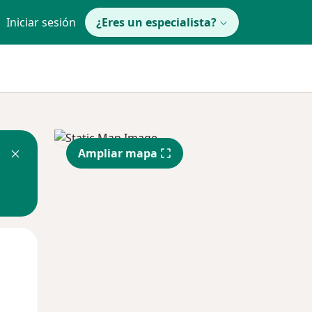
Iniciar sesión
¿Eres un especialista?
Ampliar mapa
Mar
Mié
Jue
11 Ago
12 Ago
13 Ago