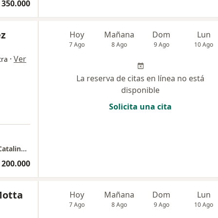
 350.000
ez
Hoy
Mañana
Dom
Lun
7 Ago
8 Ago
9 Ago
10 Ago
·
Ver
tra
La reserva de citas en línea no está
disponible
Solicita una cita
Consulta privada Nefrología pediátrica Dra Catalina Vélez Echeverri
 200.000
Motta
Hoy
Mañana
Dom
Lun
7 Ago
8 Ago
9 Ago
10 Ago