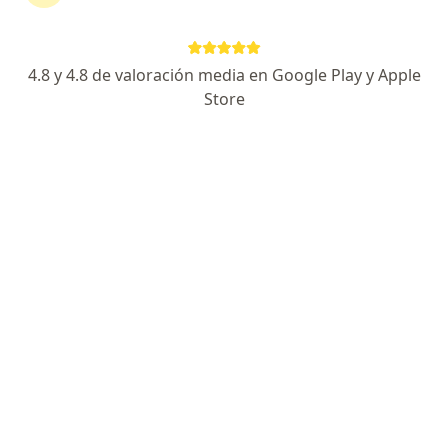
Dirección 1
Dirección 2
En línea
4.8 y 4.8 de valoración media en Google Play y Apple
Calle 2 Sur # 46-108. Torre Salud Vegas. Consultorio 1306, Medellín
•
Mapa
Store
Consultorio privado Dra. Nataly Chavarriaga R
Acepta Suramericana S.A.
Visita Nefrología pediátrica
Este especialista no ofrece reserva de cita en línea en esta dirección.
Solicita una cita