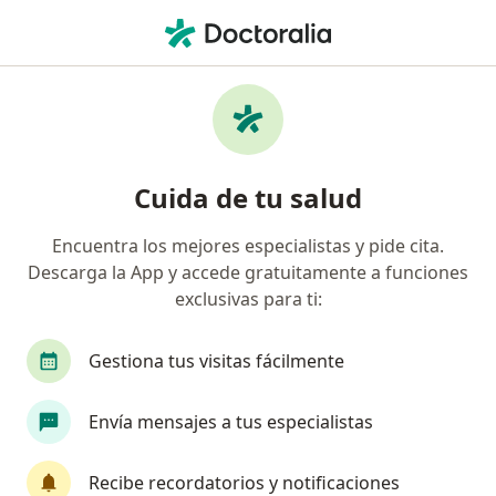
Men
Nefrólogo Pediatra
Filtros
Seguro
Mapa
Nefrólogos pediatras
Cuida de tu salud
Encuentra los mejores especialistas y pide cita.
Elige la ciudad en la que buscas al especialista
Descarga la App y accede gratuitamente a funciones
Medellín
Bogotá
Cali
Envigado
exclusivas para ti:
Gestiona tus visitas fácilmente
Envía mensajes a tus especialistas
Recibe recordatorios y notificaciones