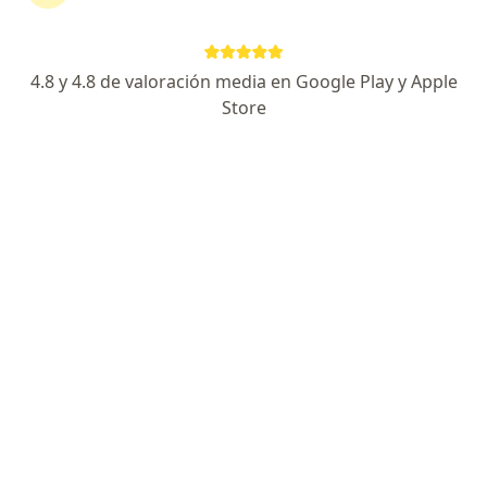
Coomeva Medicina Prepagada
Cambiar de ciudad
4.8 y 4.8 de valoración media en Google Play y Apple
Store
No hemos encontrado ningún
Neurocirujano en Cali, Valle del Cauca