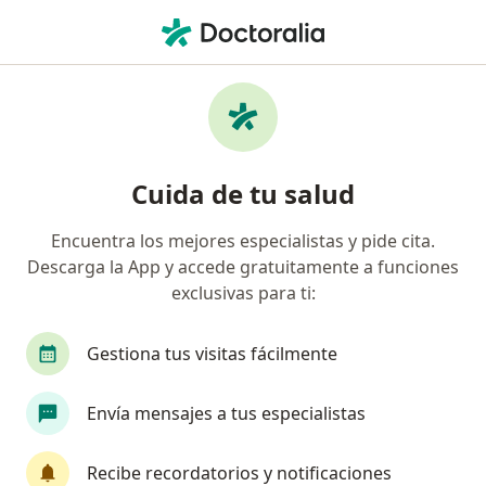
Men
Neurocirujano • Cali, Valle del Cauca
Búsquedas relacionadas
Enfermedades más tratadas
Hernia discal en Cali
Cuida de tu salud
Traumatismo craneoencefálico (TCE) en Cali
Encuentra los mejores especialistas y pide cita.
Tumores Cerebrales en Cali
Descarga la App y accede gratuitamente a funciones
Enfermedad Degenerativa de Disco en Cali
exclusivas para ti:
Hidrocefalia en Cali
Gestiona tus visitas fácilmente
Ver más (15)
Más en esta categoría: Enfermedades más tr
Envía mensajes a tus especialistas
Página De Inicio
Neurocirujano
Cali
Recibe recordatorios y notificaciones