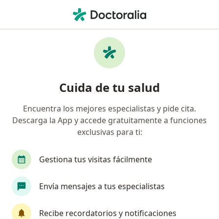
Men
Neurocirujano • Cali, Valle del Cauca
Filtros
Seguro:
Allianz Seguros S.A.
Neurocirujanos recomendados de Allianz
Cuida de tu salud
Seguros S.A. en Cali
Encuentra los mejores especialistas y pide cita.
Descarga la App y accede gratuitamente a funciones
exclusivas para ti:
Gestiona tus visitas fácilmente
Envía mensajes a tus especialistas
Dr. Juan Pablo Sardi Restrepo
·
Ver más
Neurocirujano
Recibe recordatorios y notificaciones
5 opiniones