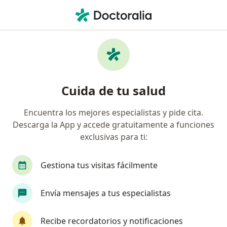
Men
Neurocirujano • Pereira, Risaralda
Filtros
Seguro:
Coomeva Medicina Pr
Neurocirujanos recomendados de Coomeva
Cuida de tu salud
Medicina Prepagada S.A. en Pereira
Encuentra los mejores especialistas y pide cita.
Descarga la App y accede gratuitamente a funciones
exclusivas para ti:
Gestiona tus visitas fácilmente
Envía mensajes a tus especialistas
Dr. Carlos Alfonso Téllez Cabal
Neurocirujano
Recibe recordatorios y notificaciones