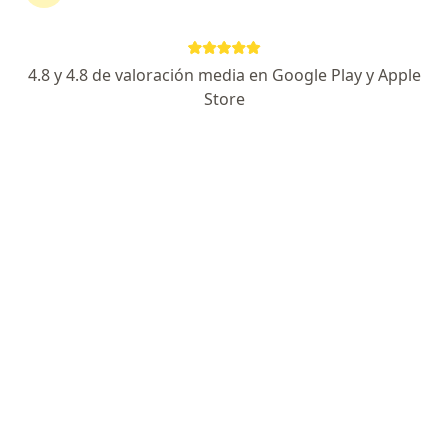
Cra 5 18-33 cons. 402, Pereira
•
Mapa
Consultorio privado
Acepta Coomeva Medicina Prepagada S.A.
4.8 y 4.8 de valoración media en Google Play y Apple
Visita Neurocirugía
Store
Este especialista no ofrece reserva de cita en línea en esta dirección.
Solicita una cita
Dr. Luis Edgardo Sanz Suarez
Neurocirujano