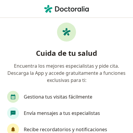
Men
Neurólogo Pediatra • Medellín, Antioquia
Filtros
Seguro
Mapa
Neurólogos pediatras en Medellín
Cuida de tu salud
Encuentra los mejores especialistas y pide cita.
¿Cuál es tu compañía aseguradora?
Descarga la App y accede gratuitamente a funciones
Suramericana S.A.
Compañía De Seguros Bolív
exclusivas para ti:
Gestiona tus visitas fácilmente
Envía mensajes a tus especialistas
Recibe recordatorios y notificaciones