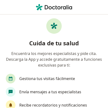
Men
Insomnio • Medellín, Antioquia
Filtros
• 1
Seguro
Mapa
Especialistas en Insomnio en Medellín
Cuida de tu salud
Encuentra los mejores especialistas y pide cita.
¿Qué especialidad estás buscando?
Descarga la App y accede gratuitamente a funciones
Psicólogo
Psiquiatra
Médico general
exclusivas para ti:
Gestiona tus visitas fácilmente
Envía mensajes a tus especialistas
Recibe recordatorios y notificaciones