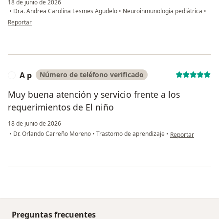
18 de junio de 2026
•
Dra. Andrea Carolina Lesmes Agudelo
•
Neuroinmunología pediátrica
•
en opinión del usuario Paciente
Reportar
A p
Número de teléfono verificado
A
Muy buena atención y servicio frente a los
requerimientos de El niño
18 de junio de 2026
en opinión del usu
•
Dr. Orlando Carreño Moreno
•
Trastorno de aprendizaje
•
Reportar
Preguntas frecuentes