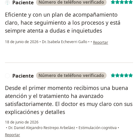
Paciente
Número de teléfono verificado
Eficiente y con un plan de acompañamiento
claro, hace seguimiento a los procesos y está
seimpre atenta a dudas e inquietudes
en opinión del usuario Pac
18 de junio de 2026
•
Dr. Isabela Echeverri Gallo
•
•
Reportar
Paciente
Número de teléfono verificado
P
Desde el primer momento recibimos una buena
atención y el tratamiento ha avanzado
satisfactoriamente. El doctor es muy claro con sus
explicaciónes y detalles
18 de junio de 2026
•
Dr. Daniel Alejandro Restrepo Arbeláez
•
Estimulación cognitiva
•
en opinión del usuario Paciente
Reportar