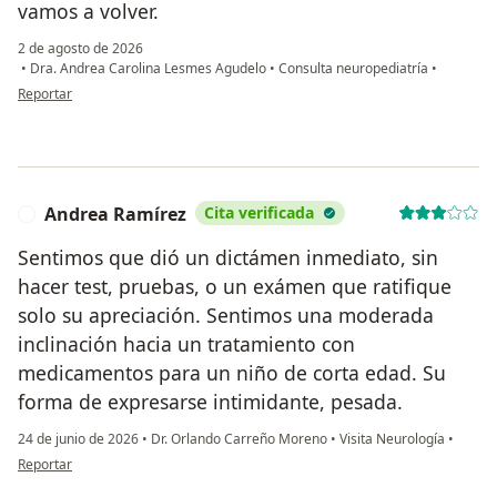
vamos a volver.
2 de agosto de 2026
•
Dra. Andrea Carolina Lesmes Agudelo
•
Consulta neuropediatría
•
en opinión del usuario Mariana M
Reportar
Andrea Ramírez
Cita verificada
A
Sentimos que dió un dictámen inmediato, sin
hacer test, pruebas, o un exámen que ratifique
solo su apreciación. Sentimos una moderada
inclinación hacia un tratamiento con
medicamentos para un niño de corta edad. Su
forma de expresarse intimidante, pesada.
24 de junio de 2026
•
Dr. Orlando Carreño Moreno
•
Visita Neurología
•
en opinión del usuario Andrea Ramírez
Reportar