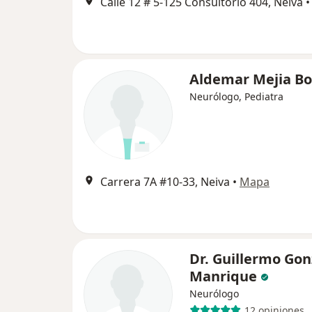
Calle 12 # 5-125 Consultorio 404, Neiva
•
Aldemar Mejia Bo
Neurólogo, Pediatra
Carrera 7A #10-33, Neiva
•
Mapa
Dr. Guillermo Gon
Manrique
Neurólogo
12 opiniones