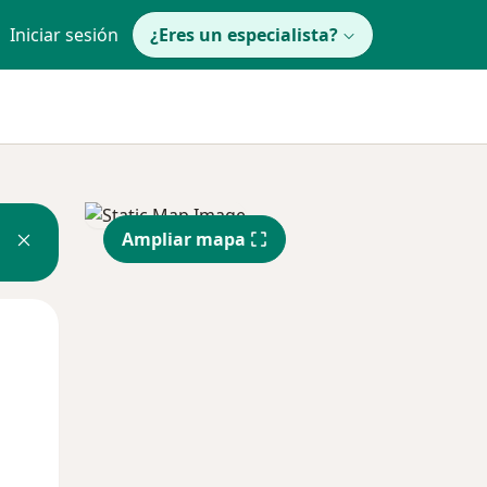
Iniciar sesión
¿Eres un especialista?
Ampliar mapa
Mié
Jue
Vie
12 Ago
13 Ago
14 Ago