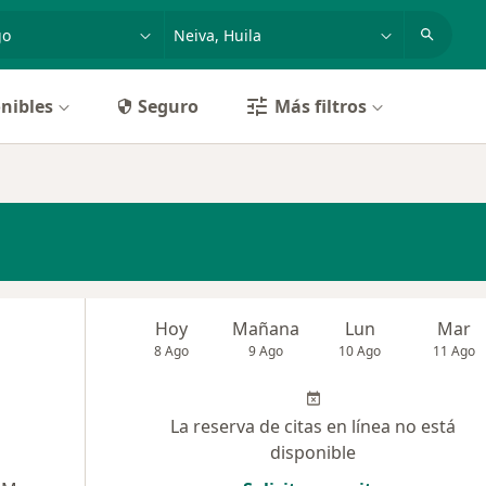
dad, enfermedad o nombre
p. ej. Bogotá
nibles
Seguro
Más filtros
Hoy
Mañana
Lun
Mar
8 Ago
9 Ago
10 Ago
11 Ago
La reserva de citas en línea no está
disponible