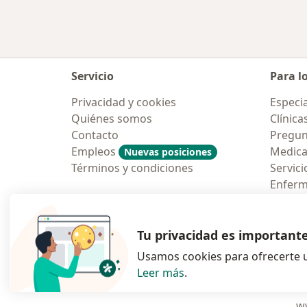
Servicio
Para l
Privacidad y cookies
Especia
Quiénes somos
Clínica
Contacto
Pregun
Empleos
Medic
Nuevas posiciones
Términos y condiciones
Servici
Enfer
Pregun
Aplicac
Tu privacidad es important
Usamos cookies para ofrecerte u
Leer más
.
se abre en una n
se abre 
s
Polska
,
Türkiye
,
España
,
ww