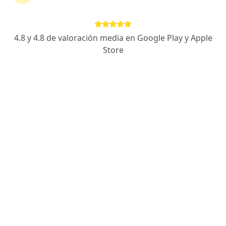
·
Ver más
Neurología, Fisioterapia, Neuropsicología
Cl. 13c #13-1, Valledupar
•
Mapa
4.8 y 4.8 de valoración media en Google Play y Apple
Ningún profesional de este centro tiene citas disponibles
Store
Mostrar perfil
Dra. Cecilia Isabel Moreno de la Ossa
Neurólogo
Dirección 1
Dirección 2