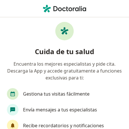
Men
Neurólogo • Valledupar, César
Filtros
Seguro
Mapa
Neurólogos en Valledupar
Cuida de tu salud
Encuentra los mejores especialistas y pide cita.
¿Cuál es tu compañía aseguradora?
Descarga la App y accede gratuitamente a funciones
exclusivas para ti:
Gestiona tus visitas fácilmente
Envía mensajes a tus especialistas
Recibe recordatorios y notificaciones
IPS UNIPSSAM S.A.S