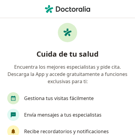
Men
Neuropsicólogo • Medellín, Antioquia
Búsquedas relacionadas
Enfermedades más tratadas
Trastornos por Déficit de Atención e
Cuida de tu salud
Hiperactividad (TDAH) en Medellín
Envejecimiento patológico y demencias en
Encuentra los mejores especialistas y pide cita.
Medellín
Descarga la App y accede gratuitamente a funciones
exclusivas para ti:
Ansiedad en Medellín
Secuelas Cognitivas por daño cerebral en Medellín
Gestiona tus visitas fácilmente
Discapacidad Intelectual en Medellín
Envía mensajes a tus especialistas
Ver más (14)
Más en esta categoría: Enfermedades más tr
Recibe recordatorios y notificaciones