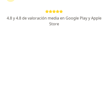
Página De Inicio
Neuropsicólogo
Medellín
Sura
Cambia
4.8 y 4.8 de valoración media en Google Play y Apple
Store
No hemos encontrado ningún